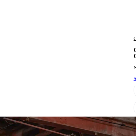
C
N
S